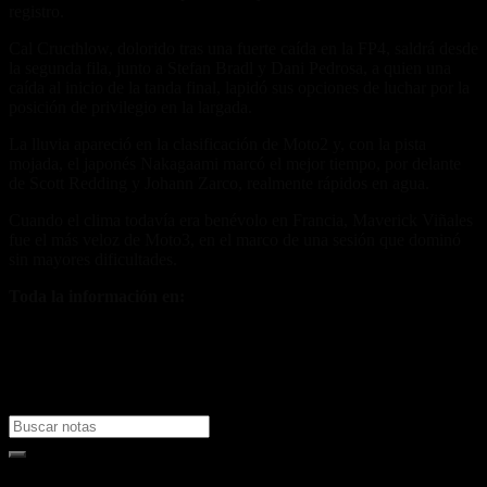
registro.
Cal Cructhlow, dolorido tras una fuerte caída en la FP4, saldrá desde
la segunda fila, junto a Stefan Bradl y Dani Pedrosa, a quien una
caída al inicio de la tanda final, lapidó sus opciones de luchar por la
posición de privilegio en la largada.
La lluvia apareció en la clasificación de Moto2 y, con la pista
mojada, el japonés Nakagaami marcó el mejor tiempo, por delante
de Scott Redding y Johann Zarco, realmente rápidos en agua.
Cuando el clima todavía era benévolo en Francia, Maverick Viñales
fue el más veloz de Moto3, en el marco de una sesión que dominó
sin mayores dificultades.
Toda la información en:
motogp.com
Fuente/s:
Nota Relacionada: