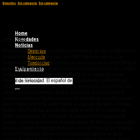
Deportes
,
Sin categoría
,
Sin categoría
Márquez largará otra vez primero en Le
Mans
Home
Novedades
18-05-2013
Noticias
El leridano, de 20 años, no afloja su ritmo en el año de su debut en la
Deportes
categoría reina. Foto: motogp.com Marc Márquez volvió a dar
Mercado
muestras de su talento obteniendo la segunda pole de MotoGP de la
Tendencias
presente temporada y saldrá primero en el Gran Premio de Le Mans
Equipamiento
que se correrá mañana en cumplimiento de la cuarta fecha del
Mundial de Velocidad. El español de Honda marcó un tiempo de
1:33:1, inalcanzable para sus rivales, y compartirá primera fila con
Jorge Lorenzo (Yamaha) y Andrea Dovizioso, la sorpresa de la
jornada al marcar el tercer registro. Cal Cructhlow, dolorido tras una
fuerte caída en la FP4, saldrá desde la segunda fila, junto a Stefan
Bradl y Dani Pedrosa, a quien una caída al inicio de la tanda final,
lapidó sus opciones de luchar por la posición de privilegio en la
largada. La lluvia apareció en la clasificación de Moto2 y, con la pista
mojada, el japonés Nakagaami marcó el mejor tiempo, por delante
de Scott Redding y Johann Zarco, realmente rápidos en agua.
Cuando el clima todavía era benévolo en Francia, Maverick Viñales