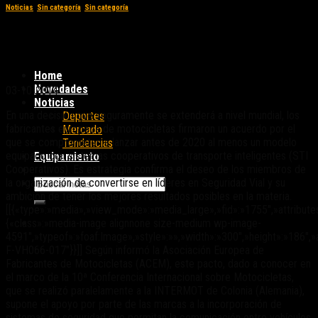
Noticias
,
Sin categoría
,
Sin categoría
Los fabricantes europeos de motos se
compremeten con la Seguridad Vial
Home
Novedades
03-10-2014
Noticias
En una decisión que seguramente se extenderá a nivel mundial, los
Deportes
fabricantes europeos de motocicletas firmaron un acuerdo por el
Mercado
que se comprometen a lanzar antes de 2020 al menos un modelo
Tendencias
equipado con sistemas cooperativos de transporte inteligentes (STI
Equipamiento
Cooperativos). Es estrategia confirma el deseo de los miembros de
la organización de convertirse en líderes en Seguridad Vial y su
ambición de tener los mejores resultados posibles en la materia.
[[{«type»:»media»,»view_mode»:»media_large»,»fid»:»1755″,»attribute
{«class»:»media-image alignnone size-medium wp-image-
4591″,»typeof»:»foaf:Image»,»style»:»»,»width»:»300″,»height»:»186″,»
F-VH066-017″}}]] Según informó la Asociación Europea de
Fabricantes de Motocicletas (ACEM), este pacto, dado a conocer en
el marco de la 10ª Conferencia Internacional sobre Motocicletas,
que se realizó paralelamente a la INTERMOT de Colonia (Alemania),
supone el apoyo por parte de las marcas a la incorporación de
sistemas de seguridad que permitan la comunicación entre vehículos