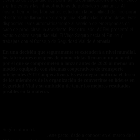
y entre éstos y las infraestructuras de policiales y sanitarias. Al
mismo tiempo, los fabricantes estudiarán la posibilidad de incorporar
el sistema de llamada de emergencia eCall en las motocicletas. Este
dispositivo llama automáticamente al servicio de emergencias en
caso de producirse un accidente. Por otro lado, ACEM, presentó el
estudio sobre seguridad vial ‘El Viaje Seguro hacia el Futuro’ y
trabajará con el Consejo de Seguridad Vial de Alemania
En una decisión que seguramente se extenderá a nivel mundial,
los fabricantes europeos de motocicletas firmaron un acuerdo
por el que se comprometen a lanzar antes de 2020 al menos un
modelo equipado con sistemas cooperativos de transporte
inteligentes (STI Cooperativos). Es estrategia confirma el deseo
de los miembros de la organización de convertirse en líderes en
Seguridad Vial y su ambición de tener los mejores resultados
posibles en la materia.
[[{«type»:»media»,»view_mode»:»media_large»,»fid»:»1755″,»attrib
{«class»:»media-image alignnone size-medium wp-image-
4591″,»typeof»:»foaf:Image»,»style»:»»,»width»:»300″,»height»:»1
F-VH066-017″}}]]
Según informó la
Asociación Europea de Fabricantes de
Motocicletas (ACEM)
, este pacto, dado a conocer en el marco de la