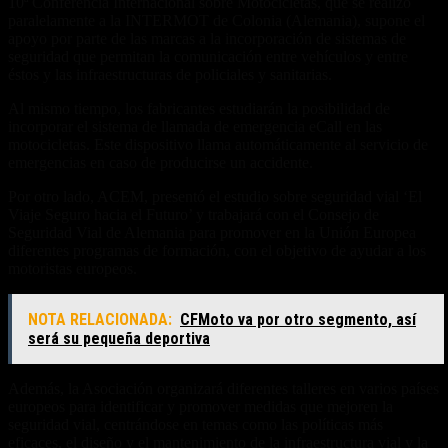
10ª Conferencia Internacional sobre Motocicletas, que se realizó
paralelamente a la INTERMOT de Colonia (Alemania), supone el
apoyo por parte de las marcas a la incorporación de sistemas de
seguridad que permitan la comunicación entre vehículos y entre
éstos y las infraestructuras de policiales y sanitarias.
Al mismo tiempo, los fabricantes estudiarán la posibilidad de
incorporar el sistema de llamada de emergencia eCall en las
motocicletas. Este dispositivo llama automáticamente al servicio de
emergencias en caso de producirse un accidente.
Por otro lado, ACEM, presentó el estudio sobre seguridad vial ‘El
Viaje Seguro hacia el Futuro’ y trabajará con el Consejo de
Seguridad Vial de Alemania para promover en la Unión Europea
diferentes programas de formación, con el objetivo de ayudar a los
motoristas europeos.
NOTA RELACIONADA:
CFMoto va por otro segmento, así
será su pequeña deportiva
Además, la Asociación organizará diferentes talleres en varios países
europeos para identificar y promover medidas que mejoren la
seguridad vial, centrándose en temas como las políticas más
eficaces, el diseño y el mantenimiento de la infraestructura vial y la