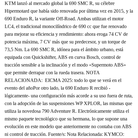
KTM lanzó al mercado global la 690 SMC R, su célebre
Hipermotard que había sido renovada por última vez en 2015, y la
690 Enduro R, la variante Off-Road. Ambas utilizan el motor
LC4, el tradicional monocilíndrico de 690 cc que fue renovado
para mejorar su eficiencia y rendimiento: ahora eroga 74 CV de
potencia máxima, 7 CV más que su predecesor, y un torque de
73,5 Nm. La 690 SMC R, idónea para el ámbito urbano, está
equipada con Quickshifter, ABS en curva Bosch, control de
tracción sensible a la inclinación y el modo «Supermoto ABS»
que permite derrapar con la rueda trasera. NOTA
RELACIONADA: EICMA 2025: todo lo que se verá en el
evento del añoPor otro lado, la 690 Enduro R recibió -
lógicamente- una configuración más acorde a su uso fuera de ruta,
con la adopción de las suspensiones WP XPLOR, las mismas que
utiliza la novedosa 790 Adventure R. Electrónicamente utiliza el
mismo paquete tecnológico que su hermana, lo que supone una
evolución en este modelo que anteriormente no contaba con ABS
ni control de tracción. Fuente/s: Nota Relacionada: KYMCO: