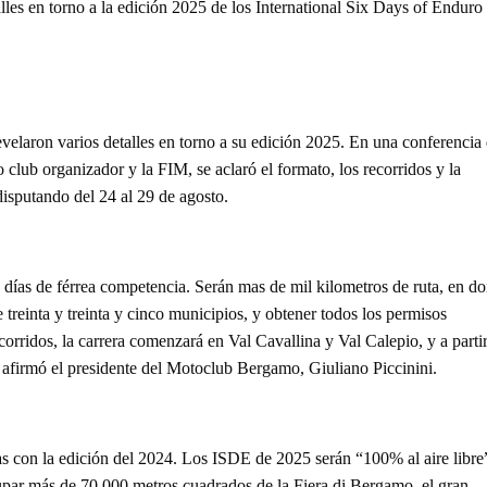
lles en torno a la edición 2025 de los International Six Days of Enduro
velaron varios detalles en torno a su edición 2025. En una conferencia
o club organizador y la FIM, se aclaró el formato, los recorridos y la
isputando del 24 al 29 de agosto.
 días de férrea competencia. Serán mas de mil kilometros de ruta, en d
treinta y treinta y cinco municipios, y obtener todos los permisos
corridos, la carrera comenzará en Val Cavallina y Val Calepio, y a parti
», afirmó el presidente del Motoclub Bergamo, Giuliano Piccinini.
as con la edición del 2024. Los ISDE de 2025 serán “100% al aire libre
upar más de 70.000 metros cuadrados de la Fiera di Bergamo, el gran