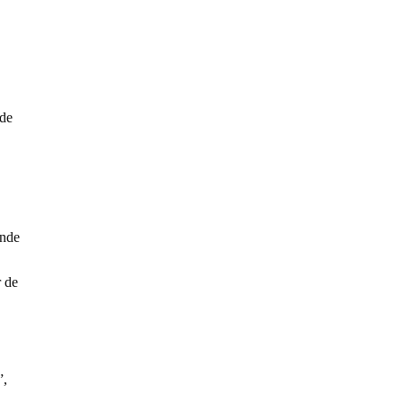
 de
onde
r de
”,