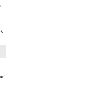
a
s,
otal