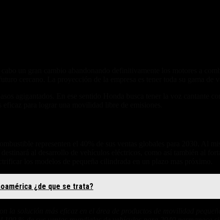
a cabo un gran cambio abandonando definitivamente los motores a combu
n futuro cercano. La proyección de la empresa es tener toda su gama de 
pasos agigantados. En ese sentido Honda busca tener la voz cantante con
eficaz para lograr una movilidad libre de emisiones.
de combustible representen el 40% de sus ventas globales para 2030. Al 
destinará al desarrollo de vehículos eléctricos, como así también al fo
trificar los modelos de pequeña cilindrada en un plazo mas próximo.
noamérica ¿de que se trata?
n la solución más eficaz en el área de productos de movilidad pequeños
el 100 % de sus ventas mundiales de vehículos para 2040 permanece s