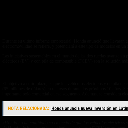
Durante su ultimo informe empresarial, Honda anunció que llevaran 
electromovilidad se refiere, y potenciará a este tipo de modelos en u
Las iniciativas sustentables en el mundo de las dos ruedas avanzan a 
eléctricos (EV) y con pila de combustible (FCEV) son la solución más 
El plan a futuro
El objetivo a corto plazo, es que los vehículos eléctricos y de pila 
(65 millones de dólares) en recursos durante los próximos 10 años. Se 
importante polo comercial en ese segmento. Además, se considera elec
NOTA RELACIONADA:
Honda anuncia nueva inversión en Lati
«Honda no ha cambiado su creencia de que los vehículos eléctricos so
de Honda de hacer que los vehículos eléctricos y FCEV representen 