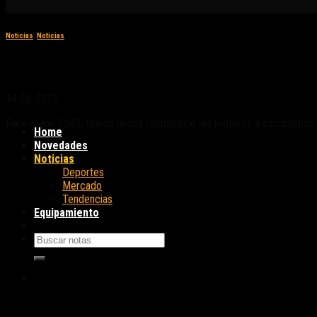
Noticias
,
Noticias
Honda dejará de producir motos de combusti
14-06-2024
Para el año 2040, Honda busca reemplazar los motores a combustión de 
Home
Novedades
Noticias
Deportes
Mercado
Tendencias
Equipamiento