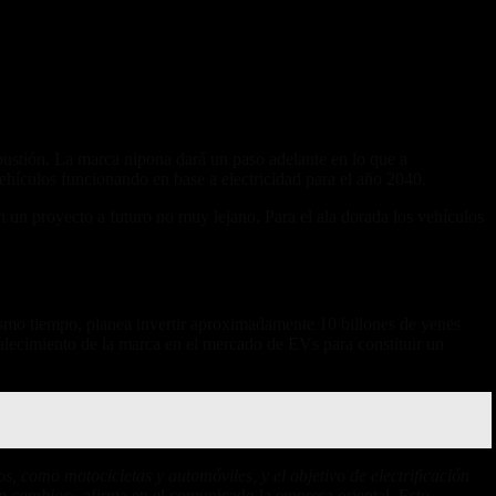
stión. La marca nipona dará un paso adelante en lo que a
vehículos funcionando en base a electricidad para el año 2040.
 un proyecto a futuro no muy lejano. Para el ala dorada los vehículos
mismo tiempo, planea invertir aproximadamente 10 billones de yenes
rtalecimiento de la marca en el mercado de EVs para constituir un
, como motocicletas y automóviles, y el objetivo de electrificación
in cambios»
afirma en el comunicado la empresa oriental. Esto