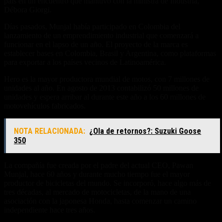
país en un encuentro que mantuvo con la ministra de Industria,
Débora Giorgi.
Días pasados, Munjal había participado en Colombia del
lanzamiento de un emprendimiento industrial que comenzará a
funcionar en el lapso de un año. El proyecto de la marca es
establecer bases en Colombia, Brasil y Argentina, como plataformas
para exportar a los países vecinos de Latinoamérica.
Hero es la mayor productora mundial de motos, con 7 millones de
unidades al año. En agosto de 2013 contabilizó 50 millones de
unidades y espera arribar al durante este año a los 60 millones de
motovehículos fabricados.
NOTA RELACIONADA:
¿Ola de retornos?: Suzuki Goose
350
La compañía fue creada por el padre del actual CEO, Pawan
Munjal, hace 60 años y durante mucho tiempo fue el mayor
productor de bicicletas del mundo. Se incorporó, hace algo más de
tres décadas, al mercado de motocicletas, de la mano de una
asociación con la japonesa Honda, hasta comenzar un camino
independiente hace tres años.