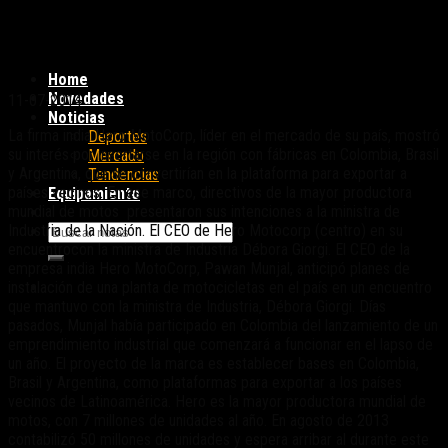
Hero MotoCorp analiza producir motos en
Argentina
Home
Novedades
11-07-2014
Noticias
La firma india Hero MotoCorp, líder en el mercado de su país, mostró
Deportes
su interés por insertarse en la región con fábricas en Colombia, Brasil
Mercado
y Argentina, que se convertirían en la plataforma para exportar a
Tendencias
países vecinos. En ese marco, directivos de la mayor productora
Equipamiento
mundial de motos presentaron sus intenciones a la ministra de
Industria de la Nación. El CEO de Hero Motocorp (centro) en su
encuentrocon la ministra de Industria Débora Giorgi. El CEO de la
empresa india Hero MotoCorp, Pawan Munjal, anticipó planes de
instalación de una planta de motocicletas en el país en un encuentro
que mantuvo con la ministra de Industria, Débora Giorgi. Días
pasados, Munjal había participado en Colombia del lanzamiento de un
emprendimiento industrial que comenzará a funcionar en el lapso de
un año. El proyecto de la marca es establecer bases en Colombia,
Brasil y Argentina, como plataformas para exportar a los países
vecinos de Latinoamérica. Hero es la mayor productora mundial de
motos, con 7 millones de unidades al año. En agosto de 2013
contabilizó 50 millones de unidades y espera arribar al durante este