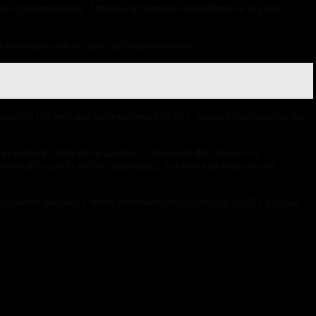
s experimentados. También la horquilla telescópica de la parte
en precarga y rebote, pero de manera manual.
rigeración por aire, que entrega unos 110 cv y supera cómodamente los
.
como le color de su asiento, el decorado del tanque o el
desmontable que lo vuelve monoplaza, una barra de impacto, un
, distintos tanques, control automático de estabilidad (ASC) y puños