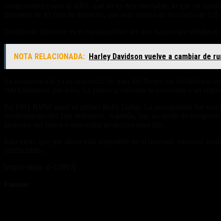
componentes como el ABS, que no es desconectable, lo que en conducci
delantera de 43 mm de diámetro, que sólo realiza un recorrido de 125 
Totalmente diferente es el equipamiento del tren trasero que detalla 
NOTA RELACIONADA:
Harley Davidson vuelve a cambiar de r
Su motorización ya es conocida. Se trata del Boxer, un bicilíndrico o
200 kilómetros por hora. La potencia máxima se encuentra a un régime
En 1981 BMW ganó su primer Rally Dakar. La protagonista fue una R8
recubrimiento del faro delantero. Además, hay un sinfín de component
protector del motor o una rejilla protectora para faro.
Esta moto, que por ahora está disponible en el mercado europeo, tambi
calefactables.
[espro-slider id=12097]
Fuente:
BMW Motorroad
Fuente/s: