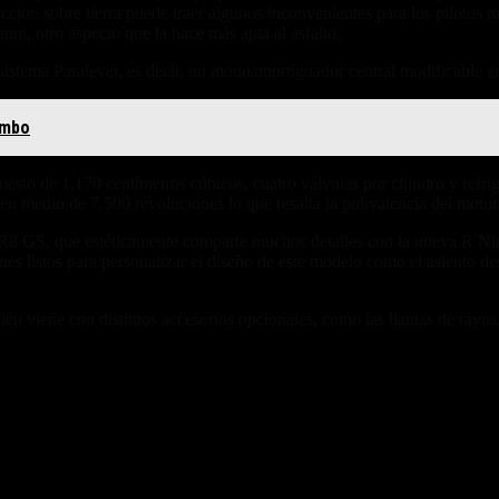
ón sobre tierra puede traer algunos inconvenientes para los pilotos má
mm, otro aspecto que la hace más apta al asfalto.
el sistema Paralever, es decir, un monoamortiguador central modificable 
umbo
puesto de 1.170 centímetros cúbicos, cuatro válvulas por cilindro y ref
n medio de 7.500 revoluciones lo que resalta la polivalencia del motor
 GS, que estéticamente comparte muchos detalles con la nueva R Ninet 
es listos para personalizar el diseño de este modelo como el asiento 
én viene con distintos accesorios opcionales, como las llantas de rayos