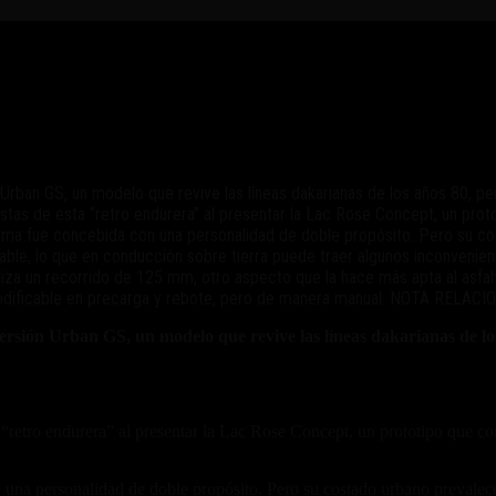
Urban GS, un modelo que revive las líneas dakarianas de los años 80, p
as de esta “retro endurera” al presentar la Lac Rose Concept, un proto
 firma fue concebida con una personalidad de doble propósito. Pero su c
e, lo que en conducción sobre tierra puede traer algunos inconvenient
iza un recorrido de 125 mm, otro aspecto que la hace más apta al asfal
l modificable en precarga y rebote, pero de manera manual. NOTA REL
sión Urban GS, un modelo que revive las líneas dakarianas de los
retro endurera” al presentar la Lac Rose Concept, un prototipo que com
n una personalidad de doble propósito. Pero su costado urbano prevalec