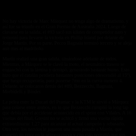
No hay victoria de Marc Márquez no tenga algo de dramatismo, y
así fue su triunfo en el Gran Premio de Australia 2024. Luego de
clavarse en la salida, el #93 sacó sus kilates de competidor nato y
remontó para llevarse la victoria en Phillip Island por delante de
Jorge Martín. Por su parte, Pecco Bagnaia terminó tercero y se aleja
aun mas al madrileño.
Martín realizó una gran salida, situándose adelante de todos.
Mientras, a Márquez se le clavó la moto, el neumático trasero se
enganchó con la lámina y derrapó, generando bastante humo. Esto
hizo que el catalán perdiera bastantes posiciones (descendió al 15º),
que luego recuperaría, para ponerse 7mo en la curva numero 4.
Delante, se colocaron detrás del #89, Bezzecchi, Bagnaia,
Morbidelli y Binder.
La pelea entre la Ducati del Pramac y la KTM le sirvió a Márquez
para colarse entre ambos, en lo que Bezzecchi cumplió la long lap
que debía por el accidente acontecido en el sprint con Viñales. A 16
vueltas del final, Gresini no se achicó y firmó una vuelta rápida
extraordinaria: 1.27 para alcanzar al actual campeón y rebasarlo.
Otra vez, los nervios le jugaron una mala pasada a Martín, que
cometió un error en la primera curva y con esto permitió que sus