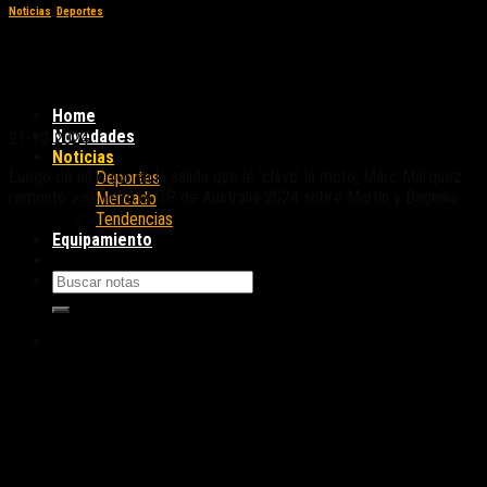
Noticias
,
Deportes
GP de Australia 2024: de la nada al todo
para Marc Márquez
Home
Novedades
21-10-2024
Noticias
Luego de un error en la salida que le ‘clavo’ la moto, Marc Márquez
Deportes
remontó y se llevó el GP de Australia 2024 sobre Martín y Bagnaia.
Mercado
Tendencias
Equipamiento