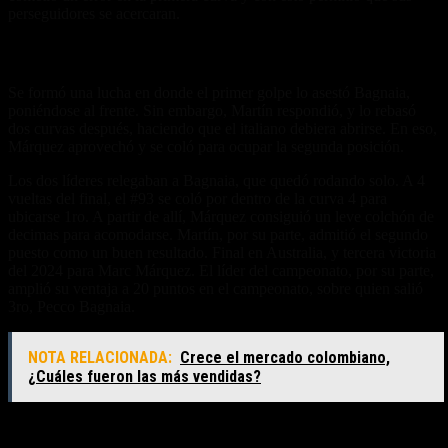
perseguidores se acercaran.
Márquez gana entre los ‘tres tenores’
Se formó una lucha en donde el primer golpe lo asestó Bagnaia,
poniéndose al frente. Sin embargo, Martín respondió, y lo rebasó
dos curvas después, haciendo que el italiano debiera abrirse. En eso,
Márquez aprovechó y se coló para ocupar la segunda posición.
Los dos líderes relegaban a Bagnaia, que quedó rodando solo. A 4
vueltas del final, el #93 se coló por dentro de la curva 4 para
ubicarse 1ro. A partir de allí, Márquez consiguió un leve colchón de
decimas para acomodarse. Martín, por su parte, admitió el segundo
puesto como un buen resultado. Final en Australia, y tercera victoria
del 2024 para Marc Márquez. El líder del campeonato, por su parte,
amplió su ventaja a 20 puntos en el campeonato, sobre quien salió
3ro, Pecco Bagnaia.
NOTA RELACIONADA:
Crece el mercado colombiano,
¿Cuáles fueron las más vendidas?
Repercusiones