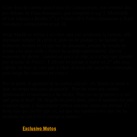
Gran final de carrera para Fabio Di Giannantonio, que terminó 4to,
por delante de Enea Bastianini, que completó el top 5. Morbidelli
(6º) se impuso a Binder (7º) y Viñales (8º). Fabio Quartararo y Raúl
Fernández completaron el top 10.
Jorge Martín se refirió a su error, una vez terminada la carrera:
«He
intentado romper la carrera, pero no he podido y ha habido un
momento incluso en el que me he asustado, porque he tenido he
tenido casi una caída y Pecco ha podido adelantarme. En ese
momento he dicho: ‘cambia un poco el chip, sí o sí hay que quedar
por delante de Pecco’. Y ahí me he puesto a rodar en 27 alto muy
rápido, incluso yo creo que a Marc lo tenía ahí un pelín controlado,
pero luego he cometido un error».
Por su parte, el ganador de la carrera afirmó: «Si Martín se pone a
tirar, no tengo más para alcanzarle’. Pero he visto que estaba
gestionando el neumático y he dicho: ‘Pues yo no gestiono y a ver
qué pasa al final’. He llegado un poco justo, pero él también iba más
o menos igual, y lógicamente hemos atacado como era normal. Él
tenía más que perder que yo, así que eso también creo que me ha
ayudado un poco en el cuerpo a cuerpo»
Fuente/s:
Exclusivo Motos