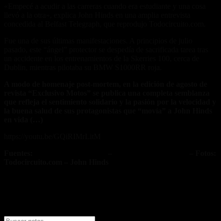
«Empecé a acudir a las carreras cuando era estudiante y una cosa
llevó a la otra», explica John Hinds en una amplia entrevista
concedida al Belfast Telegraph, que reprodujo Todocircuito.com.
Fue una de sus últimas manifestaciones. A principios de julio
pasado, este “ángel” protector se despedía de sacrificada tarea tras
un accidente en los entrenamientos de la Skerries 100, cerca de
Dublin, mientras pilotaba su BMW S1000RR roja.
A modo de homenaje post-mortem, en la edición de agosto de
revista “Exclusivo Motos” se publica una completa semblanza
que refleja el sentimiento solidario y la pasión por la velocidad y
la buena salud de sus protagonistas que “movía” a John Hinds
en vida (…)
https://youtu.be/GQiRIMrLitM
Fuentes:
www.todocircuito.com
–
Motorpasionmotos.com
– Fotos:
Todocircuito.com – John Hinds
Fuente/s:
Nota Relacionada: