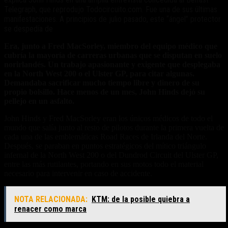
Telegraph, que reprodujo Todocircuito.com. Fue una de sus últimas
manifestaciones. A principios de julio pasado, este “ángel” protector
se despedía de
Era, junto a Fred MacSorley, miembro del equipo médico que
cubría la mayoría de carreras urbanas que se disputan en suelo
norirlandés. Un trabajo apasionante y exigente que desplegaba
en la North West 200 o el Ulster GP, para citar algunas.
Demandaba sacrificar mucho tiempo libre y dinero de su
propio bolsillo. Hace menos de un mes, John Hinds dejó su
pellejo en un asfalto.
John Hinds y Fred MacSorley eran los únicos médicos de todo el
mundo que salía junto al resto de pilotos durante la primera vuelta de
cada una de las emblemáticas Road Races de Irlanda del Norte.
Después, se paraban en puntos estratégicos del mítico triángulo
infernal de la North West 200 o del Dundrod Circuit del Ulster GP,
entre las más rutilantes, portando en sus motos todo el material
necesario para intervenir en caso de accidente.
NOTA RELACIONADA:
KTM: de la posible quiebra a
renacer como marca