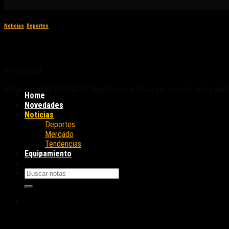
Noticias
,
Deportes
El Campeonato Mundial de Supercross llegará
06-12-2024
El Campeonato Mundial de Supercross arribará por primera vez a suelo
Home
Novedades
Noticias
Deportes
Mercado
Tendencias
Equipamiento