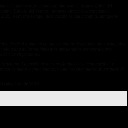
na del supercross, marcando un hito para el alcance global del
ntina (Enduro del Verano), promete ofrecer una experiencia
ario 2025. Al mismo tiempo, la ubicación es una incógnita, aunque se
tivo desde el momento en que asumimos el campeonato a principios
mundo a una de las regiones más apasionadas por este deporte.
 eléctrica en persona».
Argentina. La pasión de nuestros fanáticos es incomparable, y
ercross es audaz y emocionante, y estamos encantados de ser parte de
 el calendario de WSX.