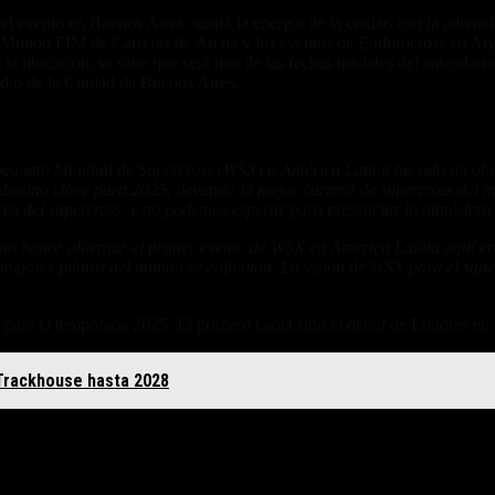
 evento en Buenos Aires «unirá la energía de la ciudad con la adrenali
 Mundo FIM de Carreras de Arena y los eventos de Endurocross en Arge
 ni la ubicación, se sabe que será una de las fechas iniciales del calend
edio de la Ciudad de Buenos Aires.
onato Mundial de Supercross (WSX) a América Latina ha sido un obje
estino clave para 2025, llevando la mejor carrera de supercross del 
cos del supercross, y no podemos esperar para presenciar la atmósfera
un honor albergar el primer evento de WSX en América Latina aquí en 
 mejores pilotos del mundo se enfrentan. La visión de WSX para el sup
para la temporada 2025. El primero había sido el debut de Londres en
 Trackhouse hasta 2028