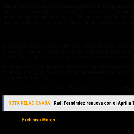
Programado como una de las primeras paradas de la temporada 2025, el
deporte». EDV Entertainment, conocido por su éxito con la Copa del
inolvidable para los fanáticos y atletas. Si bien no se afirmó la fecha
dice que se llevará a cabo en un estadio de última generación en el m
Un destino clave para 2025
Tom Burwell, director ejecutivo de WSX, afirmó:
«Expandir el Campe
de este año. Estamos encantados de anunciar Buenos Aires como un d
Buenos Aires es una ciudad vibrante con una increíble base de fanáti
Por su parte, Josi Zen, director de EDV Entertainment, comentó:
«Es 
estamos ansiosos por ofrecer un espectáculo inolvidable mientras los
este momento histórico».
El anuncio de Buenos Aires marca el segundo nuevo destino revelado 
NOTA RELACIONADA:
Raúl Fernández renueva con el Aprilia
Fuente/s:
Exclusivo Motos
Nota Relacionada: