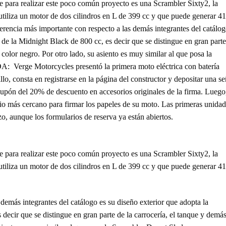
e para realizar este poco común proyecto es una Scrambler Sixty2, la
utiliza un motor de dos cilindros en L de 399 cc y que puede generar 41
rencia más importante con respecto a las demás integrantes del catálo
 de la Midnight Black de 800 cc, es decir que se distingue en gran part
color negro. Por otro lado, su asiento es muy similar al que posa la
erge Motorcycles presentó la primera moto eléctrica con batería
o, consta en registrarse en la página del constructor y depositar una se
pón del 20% de descuento en accesorios originales de la firma. Luego,
io más cercano para firmar los papeles de su moto. Las primeras unida
o, aunque los formularios de reserva ya están abiertos.
e para realizar este poco común proyecto es una Scrambler Sixty2, la
utiliza un motor de dos cilindros en L de 399 cc y que puede generar 41
demás integrantes del catálogo es su diseño exterior que adopta la
decir que se distingue en gran parte de la carrocería, el tanque y demá