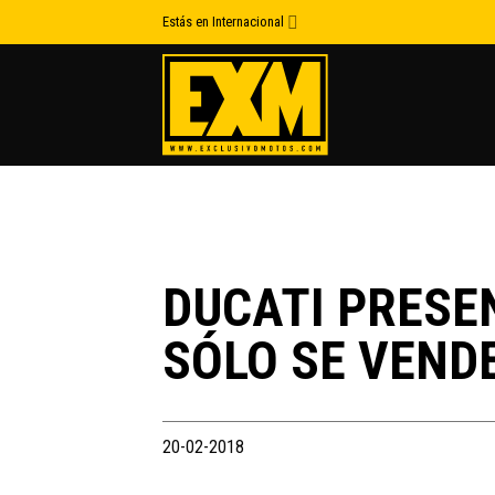
Skip
Estás en Internacional
to
content
DUCATI PRESE
SÓLO SE VEND
20-02-2018