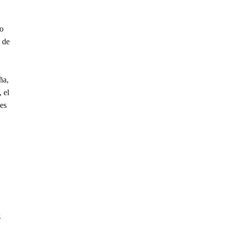
go
e de
ña,
 el
des
s