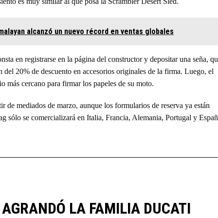
siento es muy similar al que posa la Scrambler Desert Sled.
imalayan alcanzó un nuevo récord en ventas globales
sta en registrarse en la página del constructor y depositar una seña, q
del 20% de descuento en accesorios originales de la firma. Luego, el
io más cercano para firmar los papeles de su moto.
tir de mediados de marzo, aunque los formularios de reserva ya están
g sólo se comercializará en Italia, Francia, Alemania, Portugal y Españ
 AGRANDÓ LA FAMILIA DUCATI