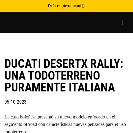
Skip
Estás en Internacional
to
content
DUCATI DESERTX RALLY:
UNA TODOTERRENO
PURAMENTE ITALIANA
05-10-2023
La casa boloñesa presentó su nuevo modelo enfocado en el
segmento offroad con características nuevas pensadas para el uso
todoterreno.