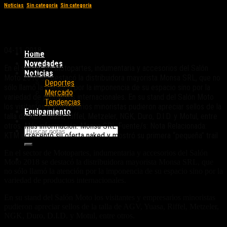
Noticias
,
Sin categoría
,
Sin categoría
Distribuidora Monsa y su múltiple oferta
04-11-2018
Home
Novedades
En el sector de Motopartes, indumentaria y accesorios del Salón
Noticias
Moto 2018 se destacó la distribuidora mayorista Monsa SRL, que no
Deportes
sólo llamó la atención por la imponencia de su espacio sino por la
Mercado
variedad de productos internacionales. En su stand del Salón Moto
Tendencias
los visitantes y empresarios minoristas pudieron apreciar sellos de la
Equipamiento
talla de AGV, Yuasa, Riffel, Metzeler, NGK, Duro, D.I.D. y Motul, entre
otros. Más información: Monsa SRL Fuente/s: Nota Relacionada:
KTM acrecentó su oferta naked y mostró su primera “pequeña” trail
En el sector de Motopartes, indumentaria y accesorios del Salón
Moto 2018 se destacó la distribuidora mayorista Monsa SRL, que
no sólo llamó la atención por la imponencia de su espacio sino por la
variedad de productos internacionales.
En su stand del Salón Moto los visitantes y empresarios minoristas
pudieron apreciar sellos de la talla de AGV, Yuasa, Riffel, Metzeler,
NGK, Duro, D.I.D. y Motul, entre otros.