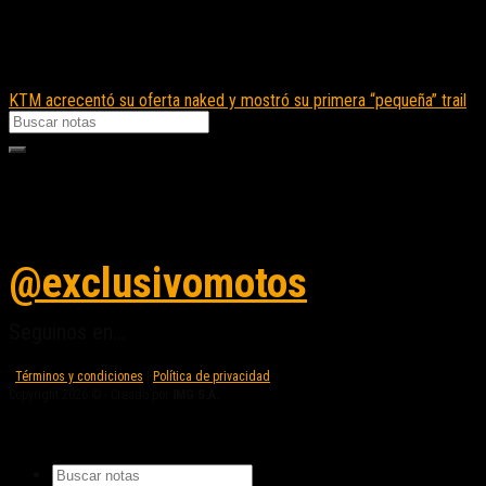
KTM acrecentó su oferta naked y mostró su primera “pequeña” trail
Seguinos en instagram
@exclusivomotos
Seguinos en...
Términos y condiciones
|
Política de privacidad
Copyright 2026 © - Creado por
IMG S.A.