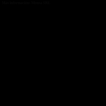
Más información: Monsa SRL
Fuente/s:
Nota Relacionada: