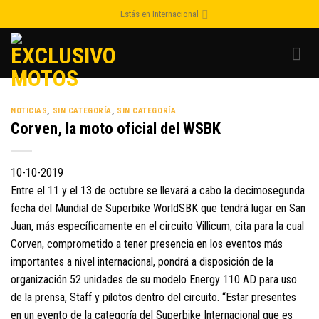
Skip
Estás en Internacional
to
content
NOTICIAS
,
SIN CATEGORÍA
,
SIN CATEGORÍA
Corven, la moto oficial del WSBK
10-10-2019
Entre el 11 y el 13 de octubre se llevará a cabo la decimosegunda
fecha del Mundial de Superbike WorldSBK que tendrá lugar en San
Juan, más específicamente en el circuito Villicum, cita para la cual
Corven, comprometido a tener presencia en los eventos más
importantes a nivel internacional, pondrá a disposición de la
organización 52 unidades de su modelo Energy 110 AD para uso
de la prensa, Staff y pilotos dentro del circuito. “Estar presentes
en un evento de la categoría del Superbike Internacional que es