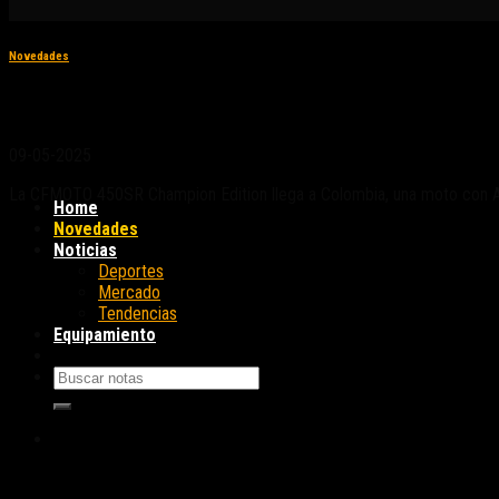
Novedades
CFMOTO 450SR Champion Edition: un homena
09-05-2025
La CFMOTO 450SR Champion Edition llega a Colombia, una moto con A
Home
Novedades
Noticias
Deportes
Mercado
Tendencias
Equipamiento