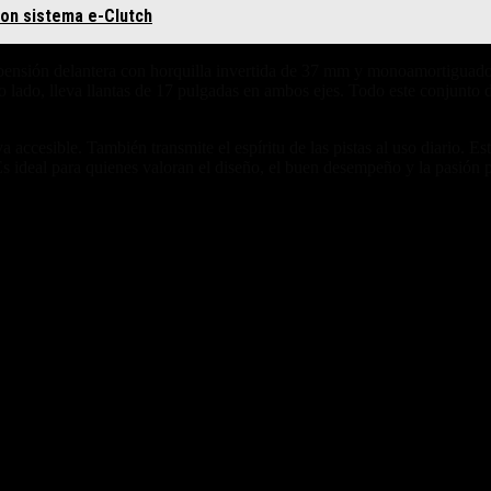
con sistema e-Clutch
 suspensión delantera con horquilla invertida de 37 mm y monoamortiguado
lado, lleva llantas de 17 pulgadas en ambos ejes. Todo este conjunto d
sible. También transmite el espíritu de las pistas al uso diario. Es
Es ideal para quienes valoran el diseño, el buen desempeño y la pasión p