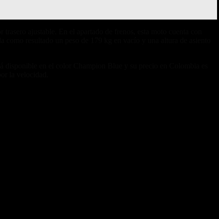
r trasero ajustable. En el apartado de frenos, esta moto cuenta con
a como resultado un peso de 179 kg en vacío y una altura de asiento
tá disponible en el color Champion Blue y su precio en Colombia es
or la velocidad.