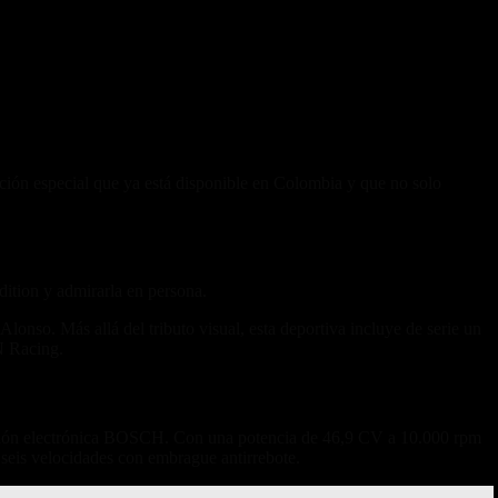
ión especial que ya está disponible en Colombia y que no solo
dition y admirarla en persona.
lonso. Más allá del tributo visual, esta deportiva incluye de serie un
N Racing.
yección electrónica BOSCH. Con una potencia de 46,9 CV a 10.000 rpm
eis velocidades con embrague antirrebote.