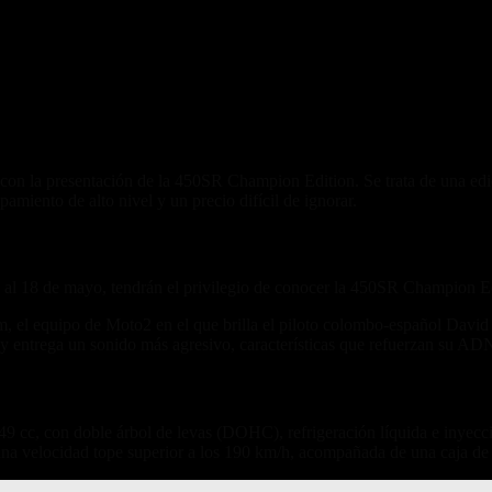
n la presentación de la 450SR Champion Edition. Se trata de una edic
amiento de alto nivel y un precio difícil de ignorar.
15 al 18 de mayo, tendrán el privilegio de conocer la 450SR Champion E
am, el equipo de Moto2 en el que brilla el piloto colombo-español David A
 y entrega un sonido más agresivo, características que refuerzan su AD
e 449 cc, con doble árbol de levas (DOHC), refrigeración líquida e in
 velocidad tope superior a los 190 km/h, acompañada de una caja de s