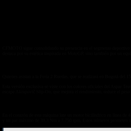
CFMOTO sigue consolidando su presencia en el segmento deportivo co
destaca por su estética inspirada en MotoGP, sino también por un equip
Estreno oficial en la Feria 2 Ruedas
Quienes asistan a la Feria 2 Ruedas, que se realizará en Bogotá del 
Esta versión exclusiva se viste con los colores oficiales del Aspar Te
escape Akrapovič Slip-On, que mejora el rendimiento, reduce el peso
Motor, parte ciclo y precio competitivo
En el corazón de esta máquina late un motor bicilíndrico en línea d
y un par máximo de 39,3 Nm a 7.750 rpm. Estos números prometen una