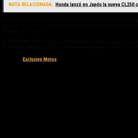
NOTA RELACIONADA:
Honda lanzó en Japón la nueva CL250 
La parte ciclística también está a la altura: chasis tubular de acero,
discos de 320 y 220 mm gestionados por ABS de doble canal. Por otro 
accesible de 795 mm.
La CFMOTO 450SR Champion Edition no es solo una moto deportiva acce
de $39.990.000. Esta cifra la convierte en una opción muy atractiva. 
Fuente/s:
Exclusivo Motos
Nota Relacionada: