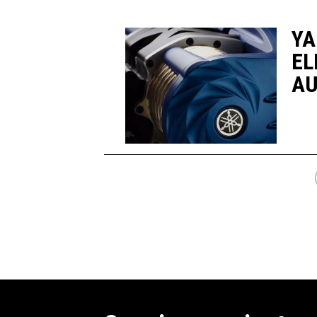
YA
EL
AU