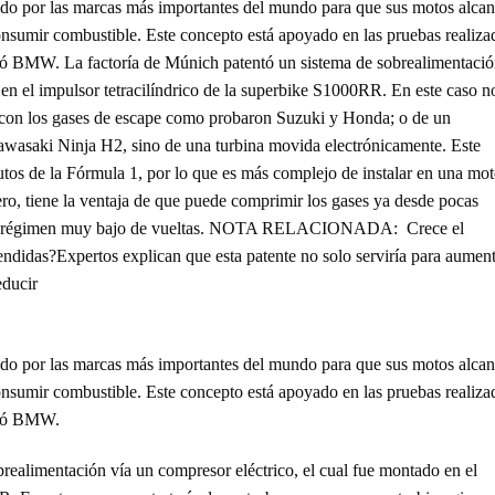
ido por las marcas más importantes del mundo para que sus motos alca
consumir combustible. Este concepto está apoyado en las pruebas realiza
umó BMW. La factoría de Múnich patentó un sistema de sobrealimentaci
 en el impulsor tetracilíndrico de la superbike S1000RR. En este caso n
a con los gases de escape como probaron Suzuki y Honda; o de un
awasaki Ninja H2, sino de una turbina movida electrónicamente. Este
autos de la Fórmula 1, por lo que es más complejo de instalar en una mo
ro, tiene la ventaja de que puede comprimir los gases ya desde pocas
n un régimen muy bajo de vueltas. NOTA RELACIONADA: Crece el
didas?Expertos explican que esta patente no solo serviría para aument
educir
ido por las marcas más importantes del mundo para que sus motos alca
consumir combustible. Este concepto está apoyado en las pruebas realiza
sumó BMW.
realimentación vía un compresor eléctrico, el cual fue montado en el