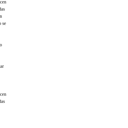
ncen
das
ón
o se
to
ar
ncen
das