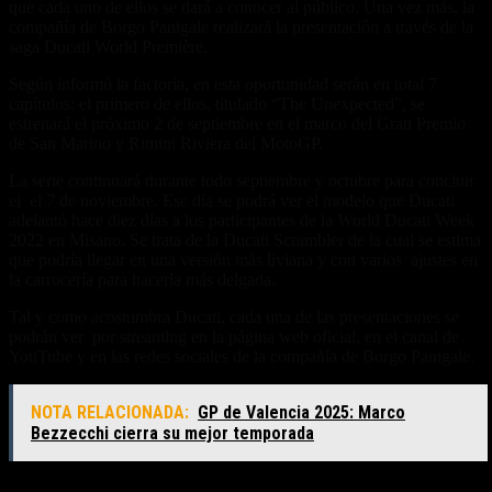
que cada uno de ellos se dará a conocer al público. Una vez más, la
compañía de Borgo Panigale realizará la presentación a través de la
saga Ducati World Première.
Según informó la factoría, en esta oportunidad serán en total 7
capítulos: el primero de ellos, titulado “The Unexpected”, se
estrenará el próximo 2 de septiembre en el marco del Gran Premio
de San Marino y Rimini Riviera del MotoGP.
La serie continuará durante todo septiembre y octubre para concluir
el el 7 de noviembre. Ese día se podrá ver el modelo que Ducati
adelantó hace diez días a los participantes de la World Ducati Week
2022 en Misano. Se trata de la Ducati Scrambler de la cual se estima
que podría llegar en una versión más liviana y con varios ajustes en
la carrocería para hacerla más delgada.
Tal y como acostumbra Ducati, cada una de las presentaciones se
podrán ver por streaming en la página web oficial, en el canal de
YouTube y en las redes sociales de la compañía de Borgo Panigale.
NOTA RELACIONADA:
GP de Valencia 2025: Marco
Bezzecchi cierra su mejor temporada