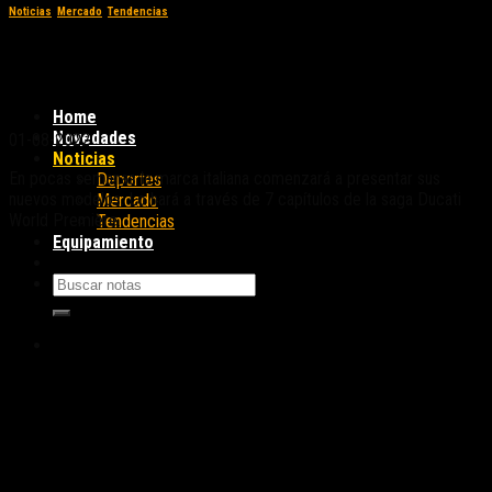
Noticias
,
Mercado
,
Tendencias
Ducati confirmó fechas de presentación de
sus novedades 2023
Home
Novedades
01-08-2022
Noticias
En pocas semanas la marca italiana comenzará a presentar sus
Deportes
nuevos modelos. Lo hará a través de 7 capítulos de la saga Ducati
Mercado
World Première.
Tendencias
Equipamiento